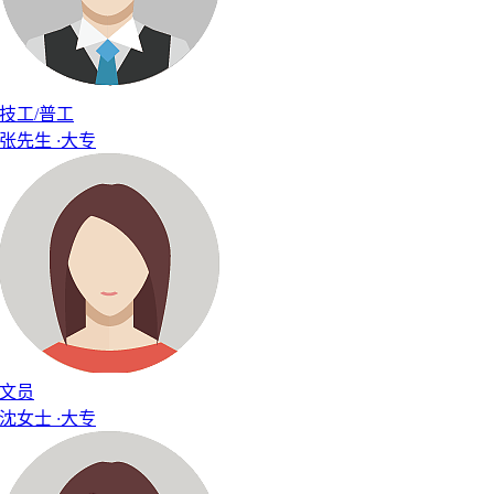
技工/普工
张先生
·
大专
文员
沈女士
·
大专