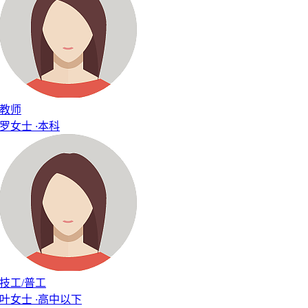
教师
罗女士
·
本科
技工/普工
叶女士
·
高中以下